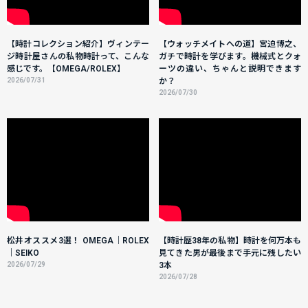
【時計コレクション紹介】ヴィンテー
【ウォッチメイトへの道】宮迫博之、
ジ時計屋さんの私物時計って、こんな
ガチで時計を学びます。機械式とクォ
感じです。【OMEGA/ROLEX】
ーツの違い、ちゃんと説明できます
2026/07/31
か？
2026/07/30
松井オススメ3選！ OMEGA｜ROLEX
【時計歴38年の私物】時計を何万本も
｜SEIKO
見てきた男が最後まで手元に残したい
2026/07/29
3本
2026/07/28