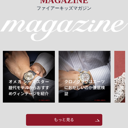
MAGAZINE
ファイアーキッズマガジン
オメガ シーマスター
クロノグラフはスーツ
【
歴代モデルからおすす
におかしいのか徹底検
能
めヴィンテージを紹介
証
合
もっと見る