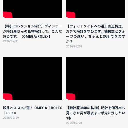
【時計コレクション紹介】ヴィンテー
【ウォッチメイトへの道】宮迫博之、
ジ時計屋さんの私物時計って、こんな
ガチで時計を学びます。機械式とクォ
感じです。【OMEGA/ROLEX】
ーツの違い、ちゃんと説明できます
2026/07/31
か？
2026/07/30
松井オススメ3選！ OMEGA｜ROLEX
【時計歴38年の私物】時計を何万本も
｜SEIKO
見てきた男が最後まで手元に残したい
2026/07/29
3本
2026/07/28