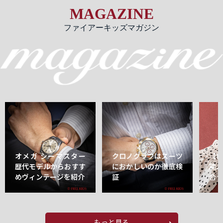
MAGAZINE
ファイアーキッズマガジン
オメガ シーマスター
クロノグラフはスーツ
【
歴代モデルからおすす
におかしいのか徹底検
能
めヴィンテージを紹介
証
合
もっと見る