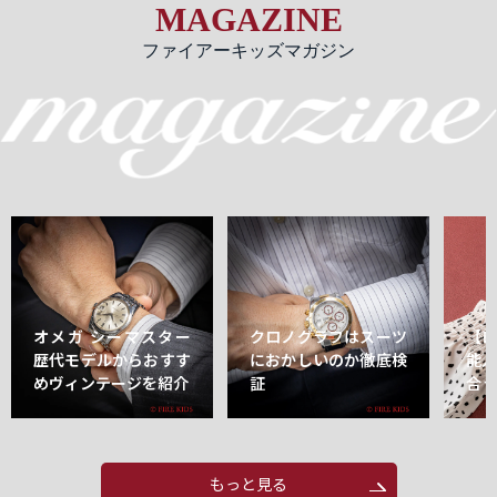
MAGAZINE
ファイアーキッズマガジン
オメガ シーマスター
クロノグラフはスーツ
【
歴代モデルからおすす
におかしいのか徹底検
能
めヴィンテージを紹介
証
合
もっと見る