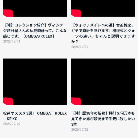
【時計コレクション紹介】ヴィンテー
【ウォッチメイトへの道】宮迫博之、
ジ時計屋さんの私物時計って、こんな
ガチで時計を学びます。機械式とクォ
感じです。【OMEGA/ROLEX】
ーツの違い、ちゃんと説明できます
2026/07/31
か？
2026/07/30
松井オススメ3選！ OMEGA｜ROLEX
【時計歴38年の私物】時計を何万本も
｜SEIKO
見てきた男が最後まで手元に残したい
2026/07/29
3本
2026/07/28