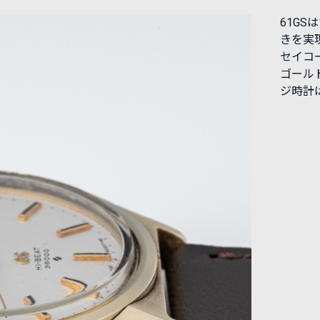
61G
きを実
セイコ
ゴール
ジ時計