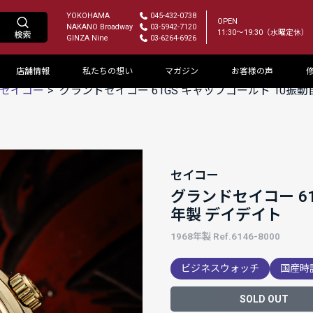
YOKOHAMA
045-432-0738
OPEN
NAKANO Broadway
03-5942-7120
11:30～19:30（水曜定休）
GINZA Nine
03-6264-6926
店舗情報
私たちの想い
マガジン
お客様の声
セイコー
グランドセイコー 61GS キャップゴールド 10振動
セイコー
グランドセイコー 61
年製 デイデイト
1968年製 Ref.6146-8000
ビジネスウォッチ
国産時
SOLD OUT