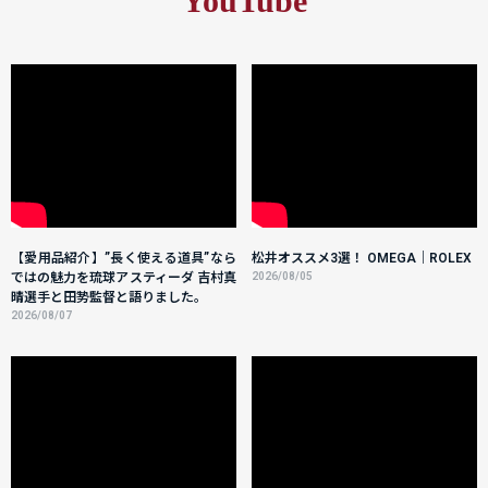
YouTube
【愛用品紹介】”長く使える道具”なら
松井オススメ3選！ OMEGA｜ROLEX
ではの魅力を琉球アスティーダ 吉村真
2026/08/05
晴選手と田㔟監督と語りました。
2026/08/07