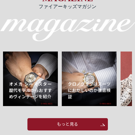
ファイアーキッズマガジン
オメガ シーマスター
クロノグラフはスーツ
【
歴代モデルからおすす
におかしいのか徹底検
能
めヴィンテージを紹介
証
合
もっと見る