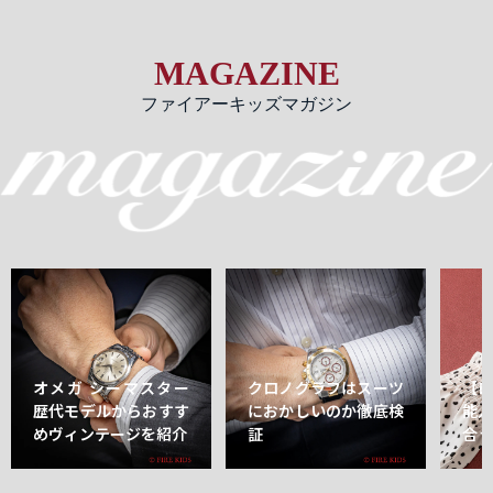
MAGAZINE
ファイアーキッズマガジン
オメガ シーマスター
クロノグラフはスーツ
【
歴代モデルからおすす
におかしいのか徹底検
能
めヴィンテージを紹介
証
合