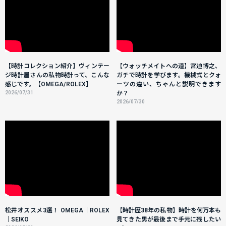
【時計コレクション紹介】ヴィンテー
【ウォッチメイトへの道】宮迫博之、
ジ時計屋さんの私物時計って、こんな
ガチで時計を学びます。機械式とクォ
感じです。【OMEGA/ROLEX】
ーツの違い、ちゃんと説明できます
2026/07/31
か？
2026/07/30
松井オススメ3選！ OMEGA｜ROLEX
【時計歴38年の私物】時計を何万本も
｜SEIKO
見てきた男が最後まで手元に残したい