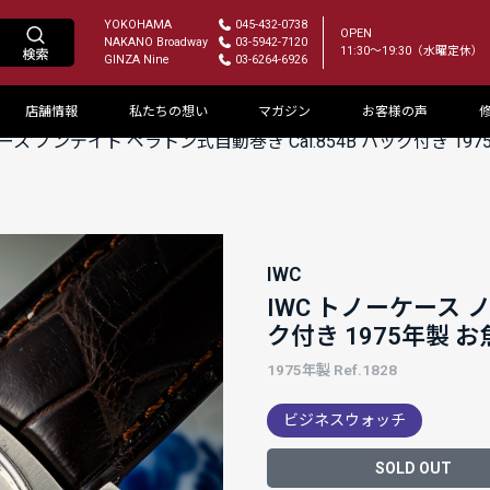
YOKOHAMA
045-432-0738
OPEN
NAKANO Broadway
03-5942-7120
11:30～19:30（水曜定休）
GINZA Nine
03-6264-6926
店舗情報
私たちの想い
マガジン
お客様の声
ース ノンデイト ペラトン式自動巻き Cal.854B ハック付き 19
IWC
IWC トノーケース ノ
ク付き 1975年製 
1975年製 Ref.1828
ビジネスウォッチ
SOLD OUT