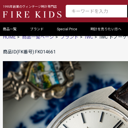
1995年創業のヴィンテージ時計専門店
商品一覧
ブランド
Special Price
時計を売りたい方へ
HOME
商品一覧ページ
ブランド
IWC
IWC トノーケ
商品ID(FK番号):FK014661