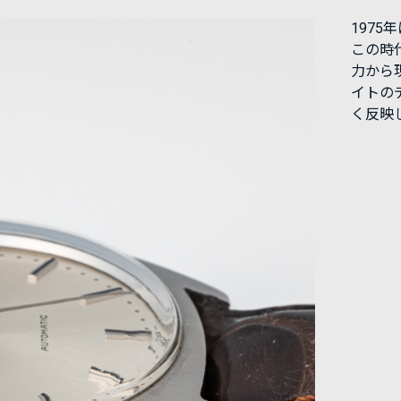
1975
この時
力から
イトの
く反映