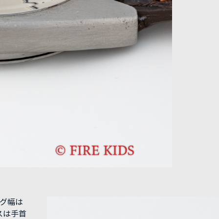
ラグ幅は
スは手首