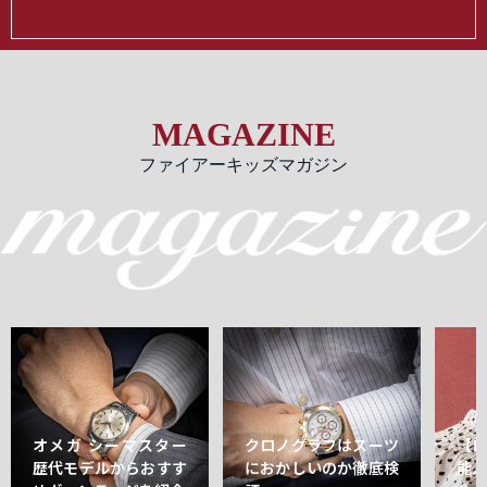
MAGAZINE
ファイアーキッズマガジン
オメガ シーマスター
クロノグラフはスーツ
【
歴代モデルからおすす
におかしいのか徹底検
能