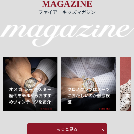
MAGAZINE
ファイアーキッズマガジン
オメガ シーマスター
クロノグラフはスーツ
【
歴代モデルからおすす
におかしいのか徹底検
能
めヴィンテージを紹介
証
合
もっと見る