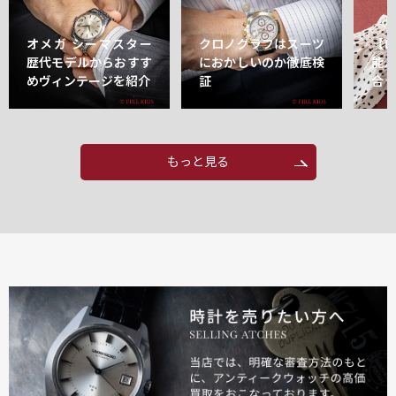
オメガ シーマスター
クロノグラフはスーツ
【
歴代モデルからおすす
におかしいのか徹底検
能
めヴィンテージを紹介
証
合
もっと見る