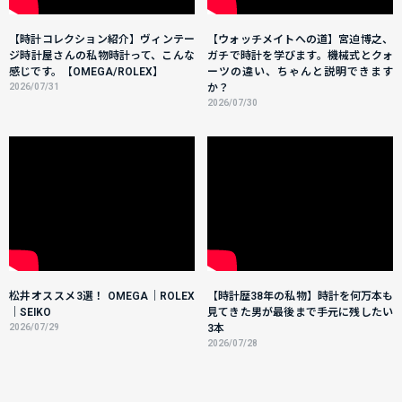
【時計コレクション紹介】ヴィンテー
【ウォッチメイトへの道】宮迫博之、
ジ時計屋さんの私物時計って、こんな
ガチで時計を学びます。機械式とクォ
感じです。【OMEGA/ROLEX】
ーツの違い、ちゃんと説明できます
2026/07/31
か？
2026/07/30
松井オススメ3選！ OMEGA｜ROLEX
【時計歴38年の私物】時計を何万本も
｜SEIKO
見てきた男が最後まで手元に残したい
2026/07/29
3本
2026/07/28