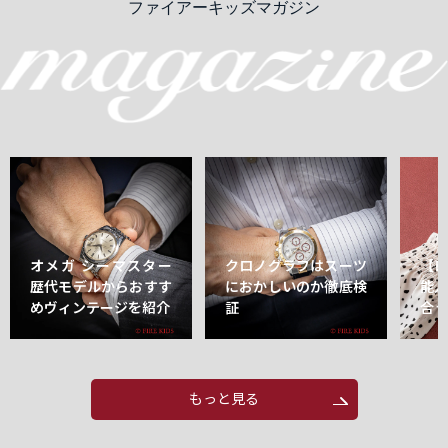
ファイアーキッズマガジン
オメガ シーマスター
クロノグラフはスーツ
【
歴代モデルからおすす
におかしいのか徹底検
能
めヴィンテージを紹介
証
合
もっと見る