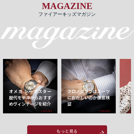
MAGAZINE
ファイアーキッズマガジン
オメガ シーマスター
クロノグラフはスーツ
【
歴代モデルからおすす
におかしいのか徹底検
能
めヴィンテージを紹介
証
合
もっと見る