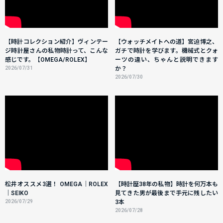
【時計コレクション紹介】ヴィンテー
【ウォッチメイトへの道】宮迫博之、
ジ時計屋さんの私物時計って、こんな
ガチで時計を学びます。機械式とクォ
感じです。【OMEGA/ROLEX】
ーツの違い、ちゃんと説明できます
2026/07/31
か？
2026/07/30
松井オススメ3選！ OMEGA｜ROLEX
【時計歴38年の私物】時計を何万本も
｜SEIKO
見てきた男が最後まで手元に残したい
2026/07/29
3本
2026/07/28