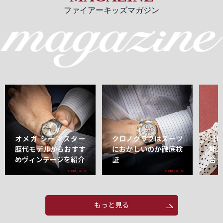
ファイアーキッズマガジン
オメガ シーマスター
クロノグラフはスーツ
【
歴代モデルからおすす
におかしいのか徹底検
能
めヴィンテージを紹介
証
合
もっと見る