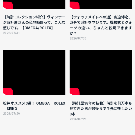
【時計コレクション紹介】ヴィンテー
【ウォッチメイトへの道】宮迫博之、
ジ時計屋さんの私物時計って、こんな
ガチで時計を学びます。機械式とクォ
感じです。【OMEGA/ROLEX】
ーツの違い、ちゃんと説明できます
2026/07/31
か？
2026/07/30
松井オススメ3選！ OMEGA｜ROLEX
【時計歴38年の私物】時計を何万本も
｜SEIKO
見てきた男が最後まで手元に残したい
2026/07/29
3本
2026/07/28