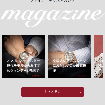
ファイアーキッズマガジン
オメガ シーマスター
クロノグラフはスーツ
【
歴代モデルからおすす
におかしいのか徹底検
能
めヴィンテージを紹介
証
合
もっと見る