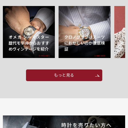
オメガ シーマスター
クロノグラフはスーツ
【
歴代モデルからおすす
におかしいのか徹底検
能
めヴィンテージを紹介
証
合
もっと見る