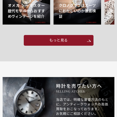
オメガ シーマスター
クロノグラフはスーツ
【
歴代モデルからおすす
におかしいのか徹底検
能
めヴィンテージを紹介
証
合
もっと見る