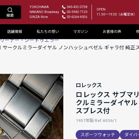
YOKOHAMA
045-432-0738
OPEN
NAKANO Broadway
03-5942-7120
11:30～19:30（水曜定休）
GINZA Nine
03-6264-6926
店舗情報
私たちの想い
マガジン
お客様の声
リーナー・シードゥエラー
536/1 サークルミラーダイヤル ノンハッシュベゼル ギャラ付 純
ロレックス
ロレックス サブマリーナ
クルミラーダイヤル
スブレス付
1957年製 Ref.6536/1
スポーツウォッチ
ダイバ