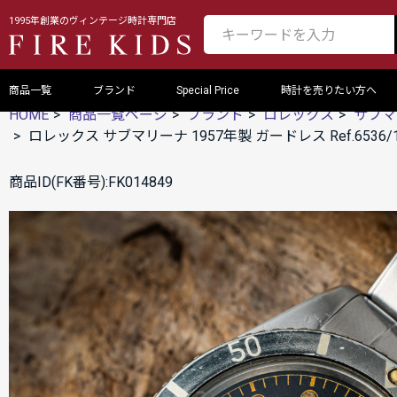
1995年創業のヴィンテージ時計専門店
商品一覧
ブランド
Special Price
時計を売りたい方へ
HOME
商品一覧ページ
ブランド
ロレックス
サブマ
ロレックス サブマリーナ 1957年製 ガードレス Ref.6
商品ID(FK番号):FK014849