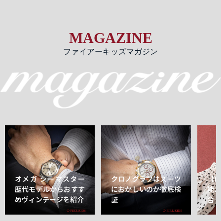
MAGAZINE
ファイアーキッズマガジン
オメガ シーマスター
クロノグラフはスーツ
【
歴代モデルからおすす
におかしいのか徹底検
能
めヴィンテージを紹介
証
合