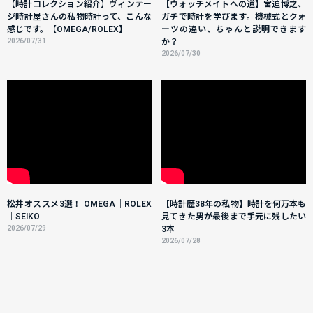
【時計コレクション紹介】ヴィンテー
【ウォッチメイトへの道】宮迫博之、
ジ時計屋さんの私物時計って、こんな
ガチで時計を学びます。機械式とクォ
感じです。【OMEGA/ROLEX】
ーツの違い、ちゃんと説明できます
2026/07/31
か？
2026/07/30
松井オススメ3選！ OMEGA｜ROLEX
【時計歴38年の私物】時計を何万本も
｜SEIKO
見てきた男が最後まで手元に残したい
2026/07/29
3本
2026/07/28