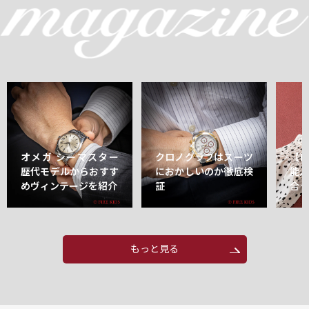
オメガ シーマスター
クロノグラフはスーツ
【
歴代モデルからおすす
におかしいのか徹底検
能
めヴィンテージを紹介
証
合
もっと見る