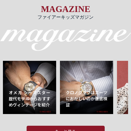
MAGAZINE
ファイアーキッズマガジン
オメガ シーマスター
クロノグラフはスーツ
【
歴代モデルからおすす
におかしいのか徹底検
能
めヴィンテージを紹介
証
合