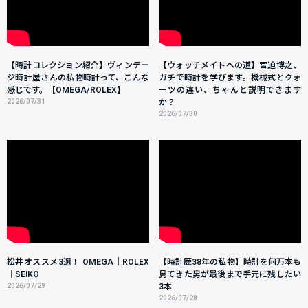
【時計コレクション紹介】ヴィンテー
【ウォッチメイトへの道】宮迫博之、
ジ時計屋さんの私物時計って、こんな
ガチで時計を学びます。機械式とクォ
感じです。【OMEGA/ROLEX】
ーツの違い、ちゃんと説明できます
2026/07/31
か？
2026/07/30
松井オススメ3選！ OMEGA｜ROLEX
【時計歴38年の私物】時計を何万本も
｜SEIKO
見てきた男が最後まで手元に残したい
2026/07/29
3本
2026/07/28