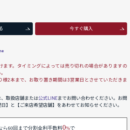
る
今すぐ購入
ne
けます。タイミングによっては売り切れの場合がありますの
い。
り様2本まで、お取り置き期間は3営業日とさせていただきま
は、取扱店舗または
公式LINE
までお問い合わせください。お問
望日】と【ご来店希望店舗】をあわせてお知らせください。
0
なら60回まで
分割金利手数料
%
で