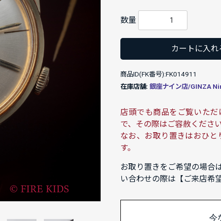
数量
カートに入れ
商品ID(FK番号):FK014911
在庫店舗:
銀座ナイン店/GINZA Ni
店頭でも商品をご覧いただ
で、その際はご容赦くださ
なお、お取り置きはおひと
す。
お取り置きをご希望の場合
い合わせの際は【ご来店希
今