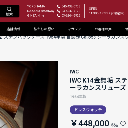
YOKOHAMA
045-432-0738
OPEN
NAKANO Broadway
03-5942-7120
11:30～19:30（水曜定休）
GINZA Nine
03-6264-6926
店舗情報
私たちの想い
マガジン
お客様の声
無垢 ステンバックケース 1964年製 自動巻 Cal.853 シーラカン
IWC
IWC K14金無垢 ステ
ーラカンスリューズ
1964年製
ドレスウォッチ
￥448,000
税込