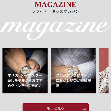
MAGAZINE
ファイアーキッズマガジン
オメガ シーマスター
クロノグラフはスーツ
【
歴代モデルからおすす
におかしいのか徹底検
能
めヴィンテージを紹介
証
合
もっと見る