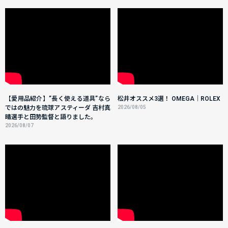
【愛用品紹介】”長く使える道具”なら
松井オススメ3選！ OMEGA｜ROLEX
ではの魅力を琉球アスティーダ 吉村真
2026/08/05
晴選手と田㔟監督と語りました。
2026/08/07