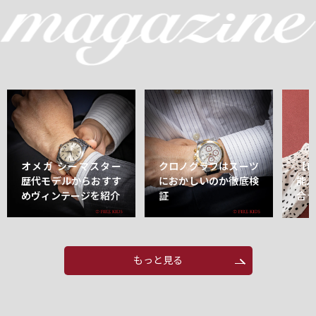
オメガ シーマスター
クロノグラフはスーツ
【
歴代モデルからおすす
におかしいのか徹底検
能
めヴィンテージを紹介
証
合
もっと見る