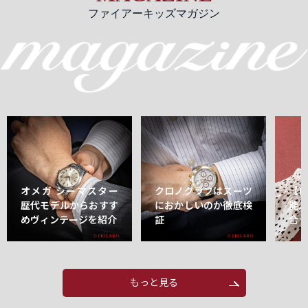
ファイアーキッズマガジン
オメガ シーマスター
クロノグラフはスーツ
【
歴代モデルからおすす
におかしいのか徹底検
能
めヴィンテージを紹介
証
合
もっと見る