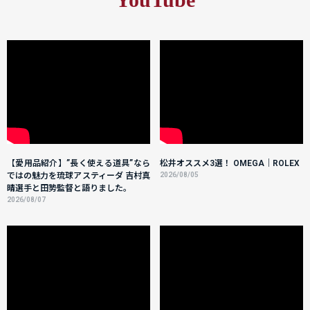
【愛用品紹介】”長く使える道具”なら
松井オススメ3選！ OMEGA｜ROLEX
ではの魅力を琉球アスティーダ 吉村真
2026/08/05
晴選手と田㔟監督と語りました。
2026/08/07