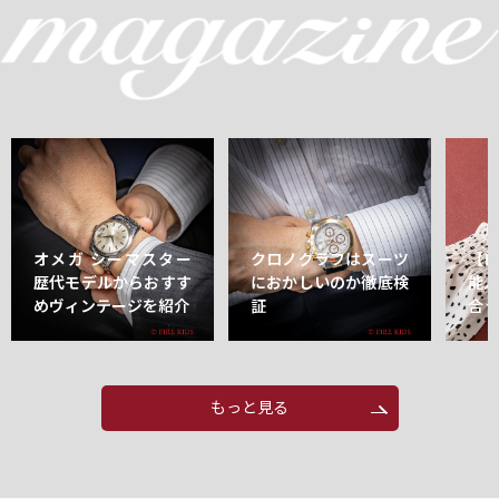
オメガ シーマスター
クロノグラフはスーツ
【
歴代モデルからおすす
におかしいのか徹底検
能
めヴィンテージを紹介
証
合
もっと見る