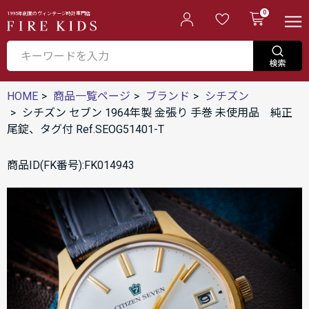
0
1995年創業のヴィンテージ時計専門店
HOME
商品一覧ページ
ブランド
シチズン
シチズン セブン 1964年製 金張り 手巻 未使用品 純正
尾錠、タグ付 Ref.SEOG51401-T
商品ID(FK番号):FK014943