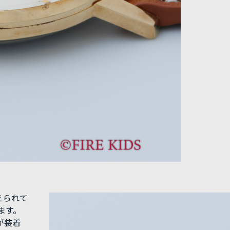
えられて
ます。
が装着