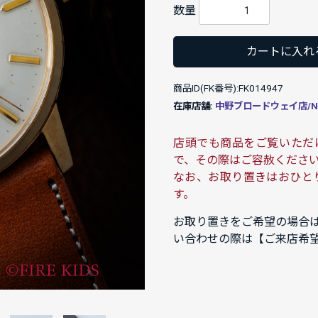
数量
カートに入れ
商品ID(FK番号):FK014947
在庫店舗:
中野ブロードウェイ店/NAK
店頭でも商品をご覧いただ
で、その際はご容赦くださ
なお、お取り置きはおひと
す。
お取り置きをご希望の場合
い合わせの際は【ご来店希