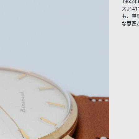
1965
スJ1
も、筆
な意匠