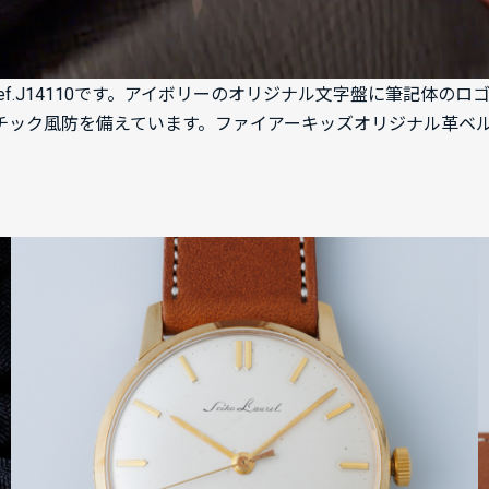
ef.J14110です。アイボリーのオリジナル文字盤に筆記体
スチック風防を備えています。ファイアーキッズオリジナル革ベ