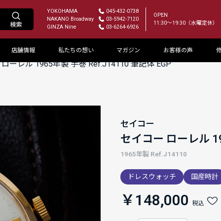
YOKOHAMA
045-432-0738
OPEN
NAKANO Broadway
03-5942-7120
11:30～19:30（水曜定休）
GINZA Nine
03-6264-6926
店舗情報
私たちの想い
マガジン
お客様の声
ローレル 1965年製 手巻 Ref.J14110 筆記体 EGP
セイコー
セイコー ローレル 196
1965年製 Ref.J14110
ドレスウォッチ
国産時計
￥148,000
税込