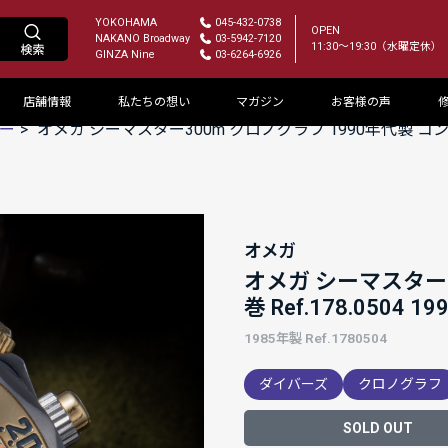
YOKOHAMA
045-432-0738
OPEN
NAKANO Broadway
03-5942-7120
11:30～19:30（水曜定休）
GINZA Nine
03-6264-6926
店舗情報
私たちの想い
マガジン
お客様の声
ー
オメガ シーマスター300m クロノグラフ 1990年代製 コンビ 
オメガ
オメガ シーマスター3
巻 Ref.178.0504
1985年製 Ref.1780504
ダイバーズ
クロノグラフ
SOLD OUT