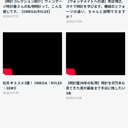
【時計コレクション紹介】ヴィンテー
【ウォッチメイトへの道】宮迫博之、
ジ時計屋さんの私物時計って、こんな
ガチで時計を学びます。機械式とクォ
感じです。【OMEGA/ROLEX】
ーツの違い、ちゃんと説明できます
2026/07/31
か？
2026/07/30
松井オススメ3選！ OMEGA｜ROLEX
【時計歴38年の私物】時計を何万本も
｜SEIKO
見てきた男が最後まで手元に残したい
2026/07/29
3本
2026/07/28