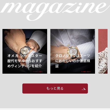
オメガ シーマスター
クロノグラフはスーツ
【
歴代モデルからおすす
におかしいのか徹底検
能
めヴィンテージを紹介
証
合
もっと見る