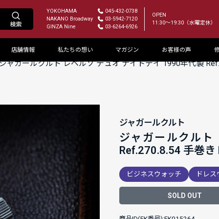
YOKOHAMA
045-432-0738
OPEN
NAKANO Broadway
03-5942-7120
11:30～19:30（水曜定休）
GINZA Nine
03-6264-6926
店舗情報
私たちの想い
マガジン
お客様の声
ジャガールクルト レベルソ デュオ ナイトデイ 1990年代製 Ref.
ジャガールクルト
ジャガールクルト 
Ref.270.8.54 
ビジネスウォッチ
ドレス
SOLD OUT
商品ID(FK番号):FK015264