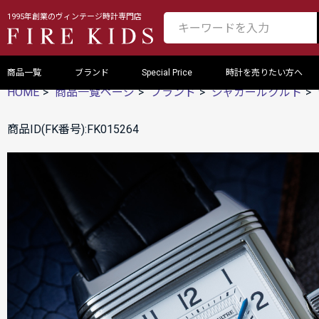
1995年創業のヴィンテージ時計専門店
商品一覧
ブランド
Special Price
時計を売りたい方へ
HOME
商品一覧ページ
ブランド
ジャガールクルト
商品ID(FK番号):FK015264