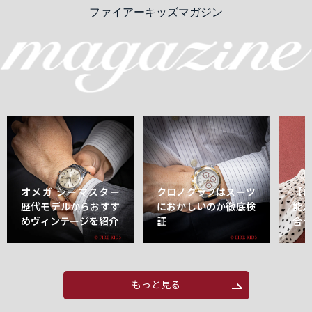
ファイアーキッズマガジン
オメガ シーマスター
クロノグラフはスーツ
【
歴代モデルからおすす
におかしいのか徹底検
能
めヴィンテージを紹介
証
合
もっと見る