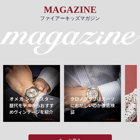
MAGAZINE
ファイアーキッズマガジン
オメガ シーマスター
クロノグラフはスーツ
【
歴代モデルからおすす
におかしいのか徹底検
能
めヴィンテージを紹介
証
合