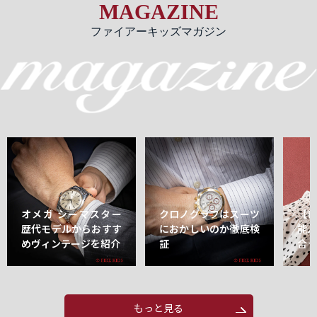
MAGAZINE
ファイアーキッズマガジン
オメガ シーマスター
クロノグラフはスーツ
【
歴代モデルからおすす
におかしいのか徹底検
能
めヴィンテージを紹介
証
合
もっと見る