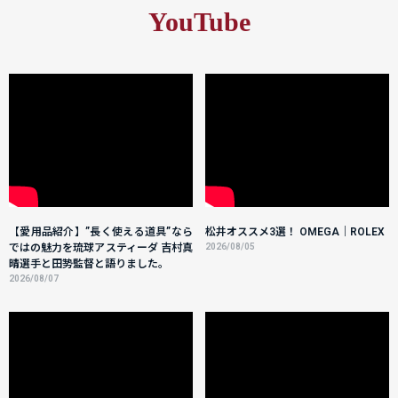
YouTube
【愛用品紹介】”長く使える道具”なら
松井オススメ3選！ OMEGA｜ROLEX
ではの魅力を琉球アスティーダ 吉村真
2026/08/05
晴選手と田㔟監督と語りました。
2026/08/07