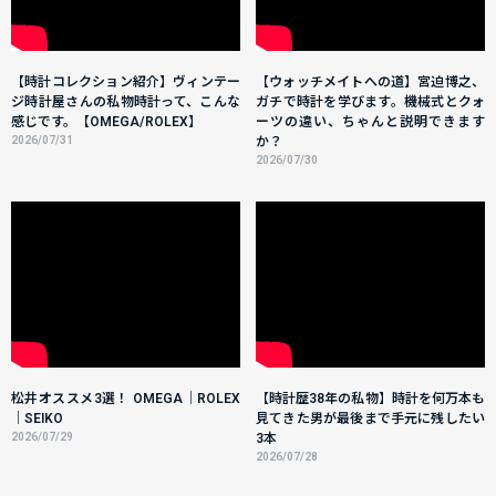
【時計コレクション紹介】ヴィンテー
【ウォッチメイトへの道】宮迫博之、
ジ時計屋さんの私物時計って、こんな
ガチで時計を学びます。機械式とクォ
感じです。【OMEGA/ROLEX】
ーツの違い、ちゃんと説明できます
2026/07/31
か？
2026/07/30
松井オススメ3選！ OMEGA｜ROLEX
【時計歴38年の私物】時計を何万本も
｜SEIKO
見てきた男が最後まで手元に残したい
2026/07/29
3本
2026/07/28