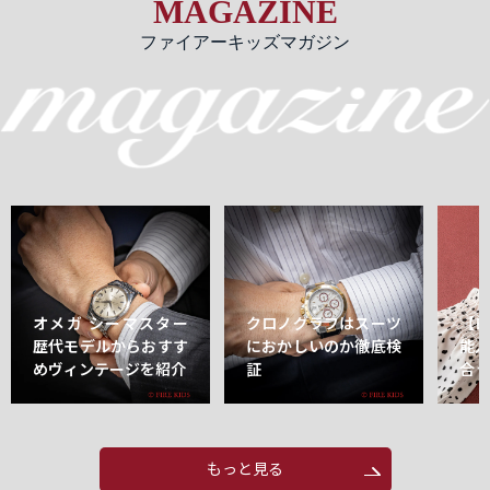
MAGAZINE
ファイアーキッズマガジン
オメガ シーマスター
クロノグラフはスーツ
【
歴代モデルからおすす
におかしいのか徹底検
能
めヴィンテージを紹介
証
合
もっと見る