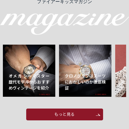
ファイアーキッズマガジン
オメガ シーマスター
クロノグラフはスーツ
【
歴代モデルからおすす
におかしいのか徹底検
能
めヴィンテージを紹介
証
合
もっと見る