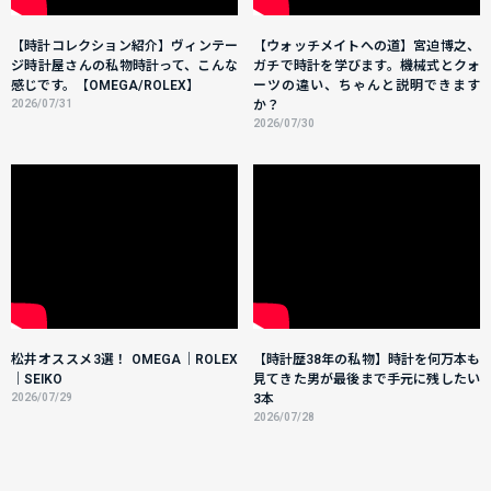
【時計コレクション紹介】ヴィンテー
【ウォッチメイトへの道】宮迫博之、
ジ時計屋さんの私物時計って、こんな
ガチで時計を学びます。機械式とクォ
感じです。【OMEGA/ROLEX】
ーツの違い、ちゃんと説明できます
2026/07/31
か？
2026/07/30
松井オススメ3選！ OMEGA｜ROLEX
【時計歴38年の私物】時計を何万本も
｜SEIKO
見てきた男が最後まで手元に残したい
2026/07/29
3本
2026/07/28