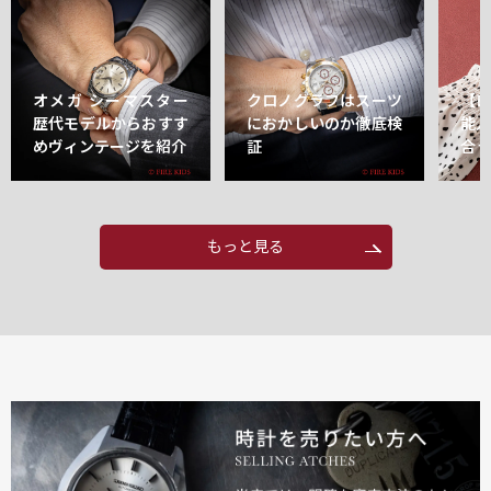
オメガ シーマスター
クロノグラフはスーツ
【
歴代モデルからおすす
におかしいのか徹底検
能
めヴィンテージを紹介
証
合
もっと見る