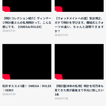
【時計コレクション紹介】ヴィンテー
【ウォッチメイトへの道】宮迫博之、
ジ時計屋さんの私物時計って、こんな
ガチで時計を学びます。機械式とクォ
感じです。【OMEGA/ROLEX】
ーツの違い、ちゃんと説明できます
2026/07/31
か？
2026/07/30
松井オススメ3選！ OMEGA｜ROLEX
【時計歴38年の私物】時計を何万本も
｜SEIKO
見てきた男が最後まで手元に残したい
2026/07/29
3本
2026/07/28