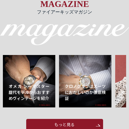
MAGAZINE
ファイアーキッズマガジン
オメガ シーマスター
クロノグラフはスーツ
【
歴代モデルからおすす
におかしいのか徹底検
能
めヴィンテージを紹介
証
合
もっと見る