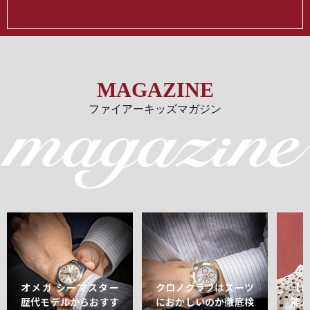
MAGAZINE
ファイアーキッズマガジン
オメガ シーマスター
クロノグラフはスーツ
【
歴代モデルからおすす
におかしいのか徹底検
能