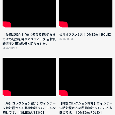
【愛用品紹介】”長く使える道具”なら
松井オススメ3選！ OMEGA｜ROLEX
ではの魅力を琉球アスティーダ 吉村真
2026/08/05
晴選手と田㔟監督と語りました。
2026/08/07
【時計コレクション紹介】ヴィンテー
【時計コレクション紹介】ヴィンテー
ジ時計屋さんの私物時計って、こんな
ジ時計屋さんの私物時計って、こんな
感じです。【OMEGA/SEIKO】
感じです。【OMEGA/ROLEX】