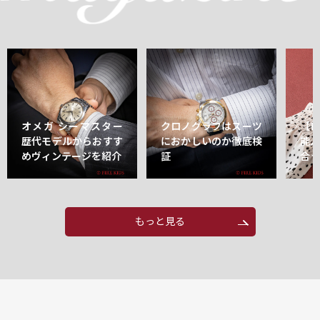
オメガ シーマスター
クロノグラフはスーツ
【
歴代モデルからおすす
におかしいのか徹底検
能
めヴィンテージを紹介
証
合
もっと見る