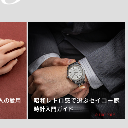
人の愛用
昭和レトロ感で選ぶセイコー腕
時計入門ガイド