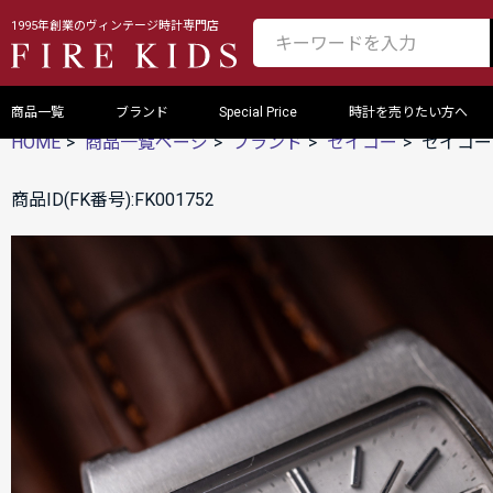
1995年創業のヴィンテージ時計専門店
商品一覧
ブランド
Special Price
時計を売りたい方へ
HOME
商品一覧ページ
ブランド
セイコー
セイコー
商品ID(FK番号):FK001752