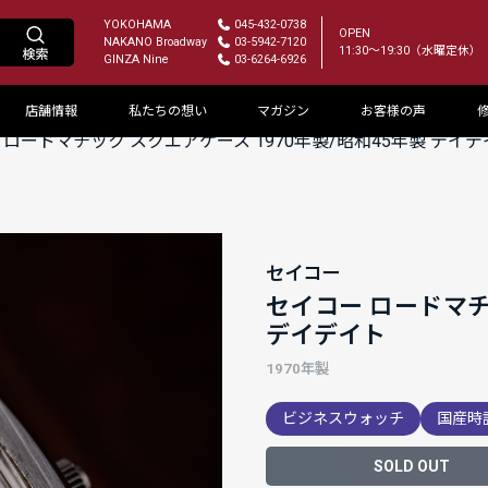
YOKOHAMA
045-432-0738
OPEN
NAKANO Broadway
03-5942-7120
11:30～19:30（水曜定休）
GINZA Nine
03-6264-6926
店舗情報
私たちの想い
マガジン
お客様の声
 ロードマチック スクエアケース 1970年製/昭和45年製 デイデ
セイコー
セイコー ロードマチ
デイデイト
1970年製
ビジネスウォッチ
国産時
SOLD OUT