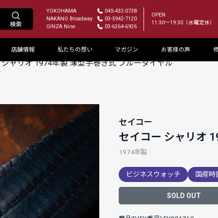
YOKOHAMA
045-432-0738
OPEN
NAKANO Broadway
03-5942-7120
11:30～19:30（水曜定休）
GINZA Nine
03-6264-6926
店舗情報
私たちの想い
マガジン
お客様の声
 シャリオ 1974年製 薄型手巻き式 ブルーダイヤル
セイコー
セイコー シャリオ 
1974年製
ビジネスウォッチ
国産時
SOLD OUT