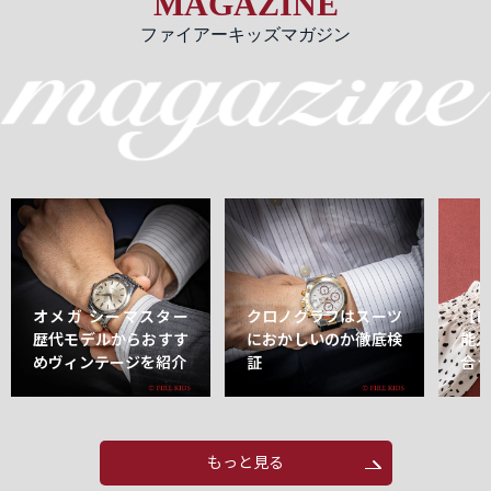
MAGAZINE
ファイアーキッズマガジン
オメガ シーマスター
クロノグラフはスーツ
【
歴代モデルからおすす
におかしいのか徹底検
能
めヴィンテージを紹介
証
合
もっと見る