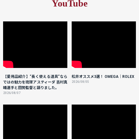
YouTube
【愛用品紹介】”長く使える道具”なら
松井オススメ3選！ OMEGA｜ROLEX
ではの魅力を琉球アスティーダ 吉村真
2026/08/05
晴選手と田㔟監督と語りました。
2026/08/07