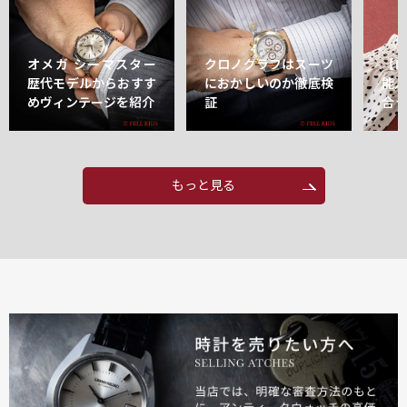
オメガ シーマスター
クロノグラフはスーツ
【
歴代モデルからおすす
におかしいのか徹底検
能
めヴィンテージを紹介
証
合
もっと見る