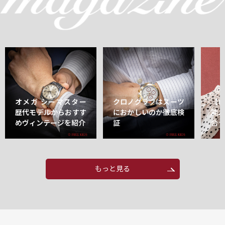
オメガ シーマスター
クロノグラフはスーツ
【
歴代モデルからおすす
におかしいのか徹底検
能
めヴィンテージを紹介
証
合
もっと見る