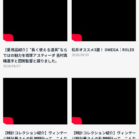
【愛用品紹介】”長く使える道具”なら
松井オススメ3選！ OMEGA｜ROLEX
ではの魅力を琉球アスティーダ 吉村真
2026/08/05
晴選手と田㔟監督と語りました。
2026/08/07
【時計コレクション紹介】ヴィンテー
【時計コレクション紹介】ヴィンテー
ジ時計屋さんの私物時計って、こんな
ジ時計屋さんの私物時計って、こんな