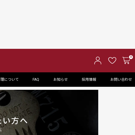
人の愛用
昭和レトロ感で選ぶセイコー腕
時計入門ガイド