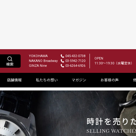
フはスーツにおかし
【ロレックス】女性芸能
証
で分かる似合う一本
もっと見る