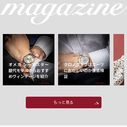
オメガ シーマスター
クロノグラフはスーツ
【
歴代モデルからおすす
におかしいのか徹底検
能
めヴィンテージを紹介
証
合
もっと見る