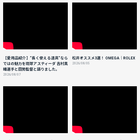
【愛用品紹介】”長く使える道具”なら
松井オススメ3選！ OMEGA｜ROLEX
ではの魅力を琉球アスティーダ 吉村真
2026/08/05
晴選手と田㔟監督と語りました。
2026/08/07