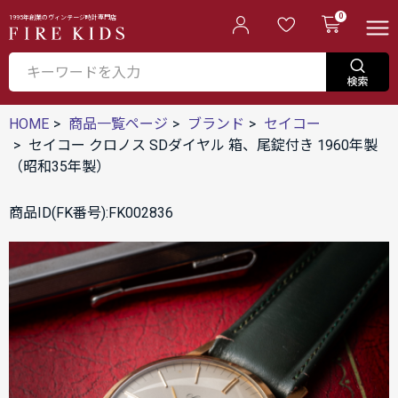
0
1995年創業のヴィンテージ時計専門店
HOME
商品一覧ページ
ブランド
セイコー
セイコー クロノス SDダイヤル 箱、尾錠付き 1960年製
（昭和35年製）
商品ID(FK番号):FK002836