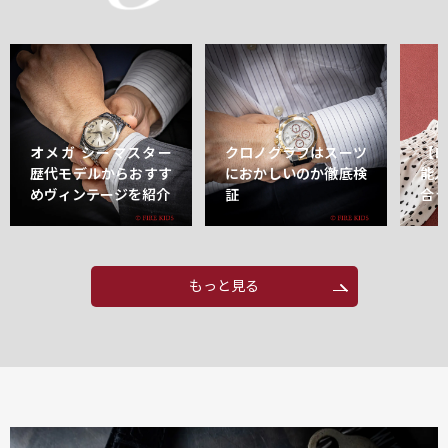
オメガ シーマスター
クロノグラフはスーツ
【
歴代モデルからおすす
におかしいのか徹底検
能
めヴィンテージを紹介
証
合
もっと見る