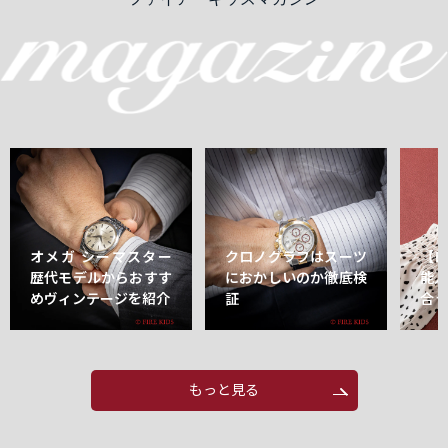
オメガ シーマスター
クロノグラフはスーツ
【
歴代モデルからおすす
におかしいのか徹底検
能
めヴィンテージを紹介
証
合
もっと見る