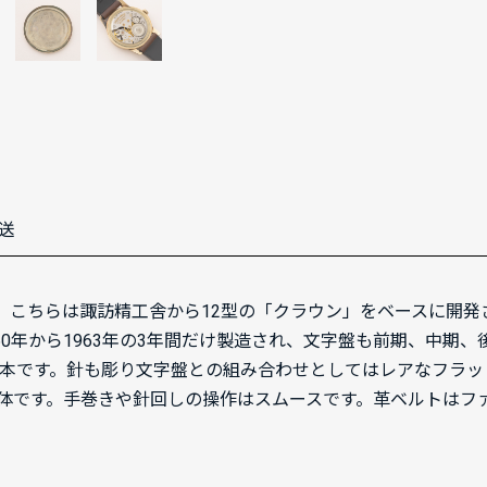
送
ト針。こちらは諏訪精工舎から12型の「クラウン」をベースに開
960年から1963年の3年間だけ製造され、文字盤も前期、中
1本です。針も彫り文字盤との組み合わせとしてはレアなフラ
体です。手巻きや針回しの操作はスムースです。革ベルトはフ