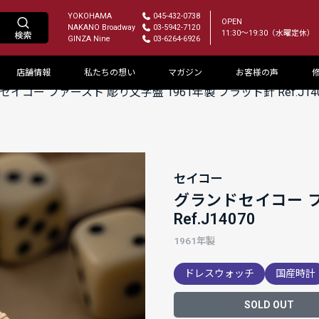
YOKOHAMA
045-432-0738
OPEN
NAKANO Broadway
03-5942-7120
11:30～19:30（水曜定休）
GINZA Nine
03-6264-6926
店舗情報
私たちの想い
マガジン
お客様の声
イコー ファースト 彫り文字盤 1961年製 フラット針 Ref.J140
セイコー
グランドセイコー フ
Ref.J14070
1961年製
ドレスウォッチ
国産時計
SOLD OUT