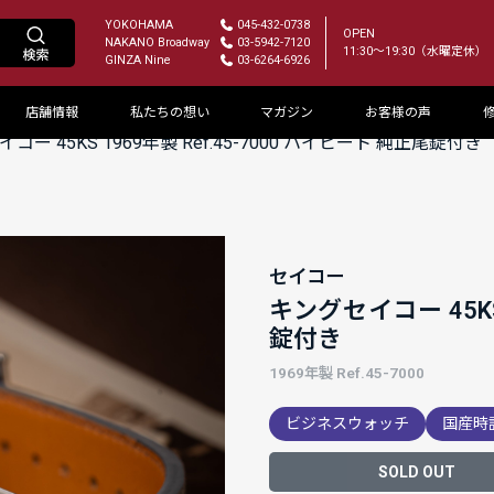
YOKOHAMA
045-432-0738
OPEN
NAKANO Broadway
03-5942-7120
11:30～19:30（水曜定休）
GINZA Nine
03-6264-6926
店舗情報
私たちの想い
マガジン
お客様の声
コー 45KS 1969年製 Ref.45-7000 ハイビート 純正尾錠付き
セイコー
キングセイコー 45KS 
錠付き
1969年製 Ref.45-7000
ビジネスウォッチ
国産時
SOLD OUT