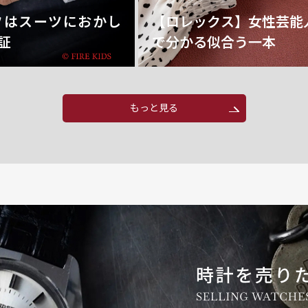
フはスーツにおかし
【ロレックス】女性芸能
証
で分かる似合う一本
もっと見る