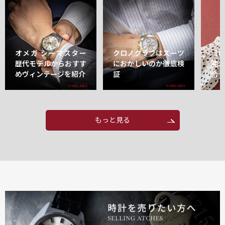
オメガ シーマスター
クロノグラフはスーツ
【
歴代モデルからおすす
におかしいのか徹底検
能
めヴィンテージを紹介
証
合
もっと見る