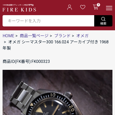
0
1995年創業のヴィンテージ時計専門店
HOME
商品一覧ページ
ブランド
オメガ
オメガ シーマスター300 166.024 アーカイブ付き 1968
年製
商品ID(FK番号):FK000323